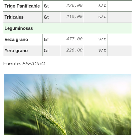
Trigo Panificable
€/t
226,00
s/c
Triticales
€/t
210,00
s/c
Leguminosas
Veza grano
€/t
477,00
s/c
Yero grano
€/t
228,00
s/c
Fuente:
EFEAGRO