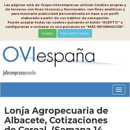
Las páginas web de Grupo Interempresas utilizan Cookies propias y
de terceros con fines técnicos y funcionales, con fines analíticos y
para mostrarle publicidad personalizada en base a un perfil
elaborado a partir de sus hábitos de navegación.
Puede aceptar todas las cookies pulsando el botón “ACEPTO” o
configurarlas o rechazar su uso pulsando en “MÁS INFORMACIÓN”.
Acepto
Más información
Conm
nave
Lonja Agropecuaria de
Albacete, Cotizaciones
de Cereal, (Semana 14,