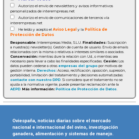
Autorizo el envío de newsletters y avisos informativos
personalizados de interempresas.net
Autorizo el envío de comunicaciones de terceros vía
interempresas.net
He leído y acepto el
Aviso Legal
y la
Política de
Protección de Datos
Responsable:
Interempresas Media, S.L.U.
Finalidades:
Suscripción
a nuestra(s) newsletter(s). Gestión de cuenta de usuario. Envío de emails
relacionados con la misma o relativos a intereses similares o asociados.
Conservación:
mientras dure la relación con Ud., o mientras sea
necesario para llevar a cabo las finalidades especificadas.
Cesión:
Los
datos pueden cederse a otras
empresas del grupo
por motivos de
gestión interna.
Derechos:
Acceso, rectificación, oposición, supresión,
portabilidad, limitación del tratatamiento y decisiones automatizadas:
contacte con nuestro DPD
. Si considera que el tratamiento no se
ajusta a la normativa vigente, puede presentar reclamación ante la
AEPD
.
Más información:
Política de Protección de Datos
.
Oviespaña, noticias diarias sobre el mercado
nacional e internacional del ovino, investigación
ganadera, alimentación y sistemas de manejo.