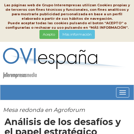
Las páginas web de Grupo Interempresas utilizan Cookies propias y
de terceros con fines técnicos y funcionales, con fines analíticos y
para mostrarle publicidad personalizada en base a un perfil
elaborado a partir de sus hábitos de navegación.
Puede aceptar todas las cookies pulsando el botón “ACEPTO” o
configurarlas o rechazar su uso pulsando en “MÁS INFORMACIÓN”.
Acepto
Más información
Conm
nave
Mesa redonda en Agroforum
Análisis de los desafíos y
el papel estratégico