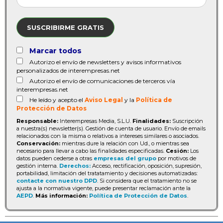
SUSCRIBIRME GRATIS
Marcar todos
Autorizo el envío de newsletters y avisos informativos
personalizados de interempresas.net
Autorizo el envío de comunicaciones de terceros vía
interempresas.net
He leído y acepto el
Aviso Legal
y la
Política de
Protección de Datos
Responsable:
Interempresas Media, S.L.U.
Finalidades:
Suscripción
a nuestra(s) newsletter(s). Gestión de cuenta de usuario. Envío de emails
relacionados con la misma o relativos a intereses similares o asociados.
Conservación:
mientras dure la relación con Ud., o mientras sea
necesario para llevar a cabo las finalidades especificadas.
Cesión:
Los
datos pueden cederse a otras
empresas del grupo
por motivos de
gestión interna.
Derechos:
Acceso, rectificación, oposición, supresión,
portabilidad, limitación del tratatamiento y decisiones automatizadas:
contacte con nuestro DPD
. Si considera que el tratamiento no se
ajusta a la normativa vigente, puede presentar reclamación ante la
AEPD
.
Más información:
Política de Protección de Datos
.