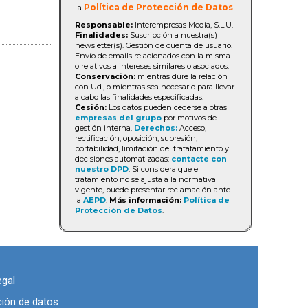
la
Política de Protección de Datos
Responsable:
Interempresas Media, S.L.U.
Finalidades:
Suscripción a nuestra(s)
newsletter(s). Gestión de cuenta de usuario.
Envío de emails relacionados con la misma
o relativos a intereses similares o asociados.
Conservación:
mientras dure la relación
con Ud., o mientras sea necesario para llevar
a cabo las finalidades especificadas.
Cesión:
Los datos pueden cederse a otras
empresas del grupo
por motivos de
gestión interna.
Derechos:
Acceso,
rectificación, oposición, supresión,
portabilidad, limitación del tratatamiento y
decisiones automatizadas:
contacte con
nuestro DPD
. Si considera que el
tratamiento no se ajusta a la normativa
vigente, puede presentar reclamación ante
la
AEPD
.
Más información:
Política de
Protección de Datos
.
egal
ción de datos