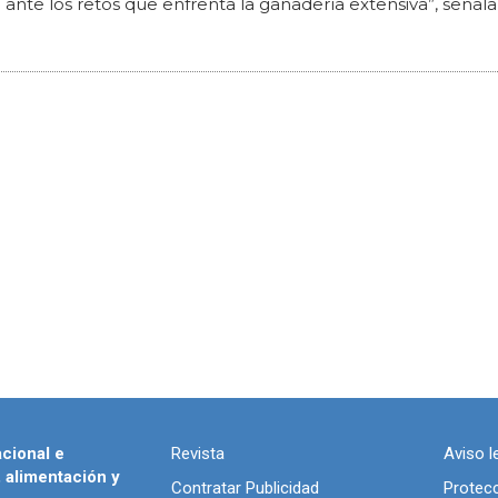
nte los retos que enfrenta la ganadería extensiva”, señala
acional e
Revista
Aviso l
, alimentación y
Contratar Publicidad
Protec