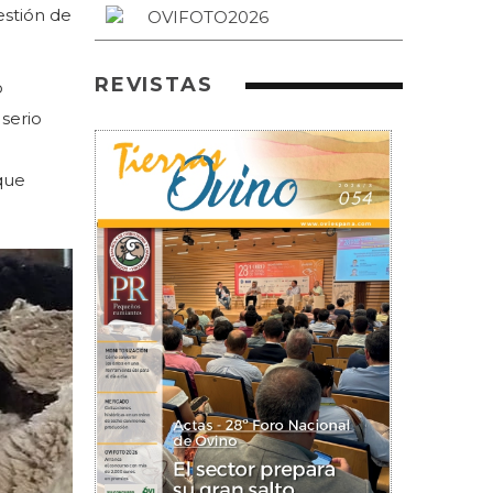
estión de
REVISTAS
o
serio
que