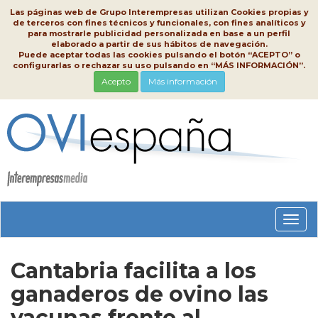
Las páginas web de Grupo Interempresas utilizan Cookies propias y
de terceros con fines técnicos y funcionales, con fines analíticos y
para mostrarle publicidad personalizada en base a un perfil
elaborado a partir de sus hábitos de navegación.
Puede aceptar todas las cookies pulsando el botón “ACEPTO” o
configurarlas o rechazar su uso pulsando en “MÁS INFORMACIÓN”.
Acepto
Más información
Conm
nave
Cantabria facilita a los
ganaderos de ovino las
vacunas frente al