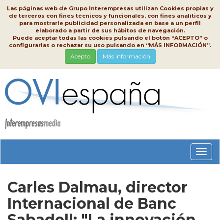
Las páginas web de Grupo Interempresas utilizan Cookies propias y
de terceros con fines técnicos y funcionales, con fines analíticos y
para mostrarle publicidad personalizada en base a un perfil
elaborado a partir de sus hábitos de navegación.
Puede aceptar todas las cookies pulsando el botón “ACEPTO” o
configurarlas o rechazar su uso pulsando en “MÁS INFORMACIÓN”.
Acepto
Más información
Conm
nave
Carles Dalmau, director
Internacional de Banc
Sabadell: "La innovación,