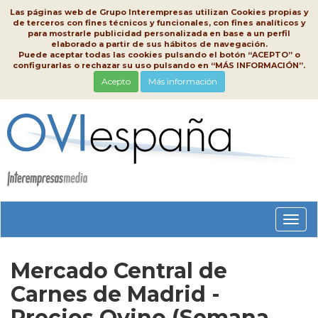
Las páginas web de Grupo Interempresas utilizan Cookies propias y
de terceros con fines técnicos y funcionales, con fines analíticos y
para mostrarle publicidad personalizada en base a un perfil
elaborado a partir de sus hábitos de navegación.
Puede aceptar todas las cookies pulsando el botón “ACEPTO” o
configurarlas o rechazar su uso pulsando en “MÁS INFORMACIÓN”.
Acepto
Más información
Conm
nave
Mercado Central de
Carnes de Madrid -
Precios Ovino (Semana