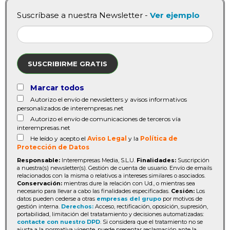
Suscríbase a nuestra Newsletter -
Ver ejemplo
SUSCRIBIRME GRATIS
Marcar todos
Autorizo el envío de newsletters y avisos informativos
personalizados de interempresas.net
Autorizo el envío de comunicaciones de terceros vía
interempresas.net
He leído y acepto el
Aviso Legal
y la
Política de
Protección de Datos
Responsable:
Interempresas Media, S.L.U.
Finalidades:
Suscripción
a nuestra(s) newsletter(s). Gestión de cuenta de usuario. Envío de emails
relacionados con la misma o relativos a intereses similares o asociados.
Conservación:
mientras dure la relación con Ud., o mientras sea
necesario para llevar a cabo las finalidades especificadas.
Cesión:
Los
datos pueden cederse a otras
empresas del grupo
por motivos de
gestión interna.
Derechos:
Acceso, rectificación, oposición, supresión,
portabilidad, limitación del tratatamiento y decisiones automatizadas:
contacte con nuestro DPD
. Si considera que el tratamiento no se
ajusta a la normativa vigente, puede presentar reclamación ante la