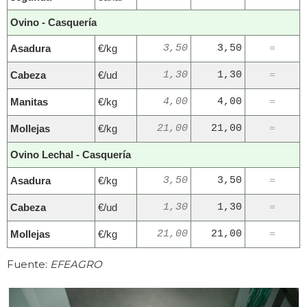
Ovino - Casquería
Asadura
€/kg
3,50
3,50
=
Cabeza
€/ud
1,30
1,30
=
Manitas
€/kg
4,00
4,00
=
Mollejas
€/kg
21,00
21,00
=
Ovino Lechal - Casquería
Asadura
€/kg
3,50
3,50
=
Cabeza
€/ud
1,30
1,30
=
Mollejas
€/kg
21,00
21,00
=
Fuente:
EFEAGRO