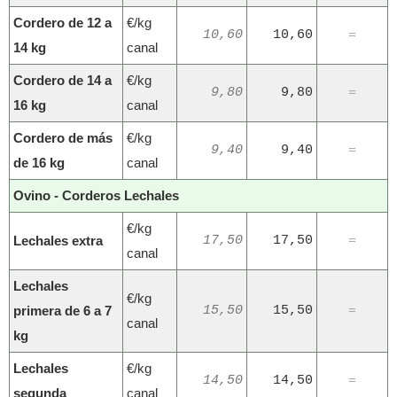
Cordero de 12 a
€/kg
10,60
10,60
=
14 kg
canal
Cordero de 14 a
€/kg
9,80
9,80
=
16 kg
canal
Cordero de más
€/kg
9,40
9,40
=
de 16 kg
canal
Ovino - Corderos Lechales
€/kg
Lechales extra
17,50
17,50
=
canal
Lechales
€/kg
primera de 6 a 7
15,50
15,50
=
canal
kg
Lechales
€/kg
14,50
14,50
=
segunda
canal