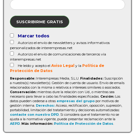
SUSCRIBIRME GRATIS
Marcar todos
Autorizo el envío de newsletters y avisos informativos
personalizados de interempresas.net
Autorizo el envío de comunicaciones de terceros vía
interempresas.net
He leído y acepto el
Aviso Legal
y la
Política de
Protección de Datos
Responsable:
Interempresas Media, S.L.U.
Finalidades:
Suscripción
a nuestra(s) newsletter(s). Gestión de cuenta de usuario. Envío de emails
relacionados con la misma o relativos a intereses similares o asociados.
Conservación:
mientras dure la relación con Ud., o mientras sea
necesario para llevar a cabo las finalidades especificadas.
Cesión:
Los
datos pueden cederse a otras
empresas del grupo
por motivos de
gestión interna.
Derechos:
Acceso, rectificación, oposición, supresión,
portabilidad, limitación del tratatamiento y decisiones automatizadas:
contacte con nuestro DPD
. Si considera que el tratamiento no se
ajusta a la normativa vigente, puede presentar reclamación ante la
AEPD
.
Más información:
Política de Protección de Datos
.