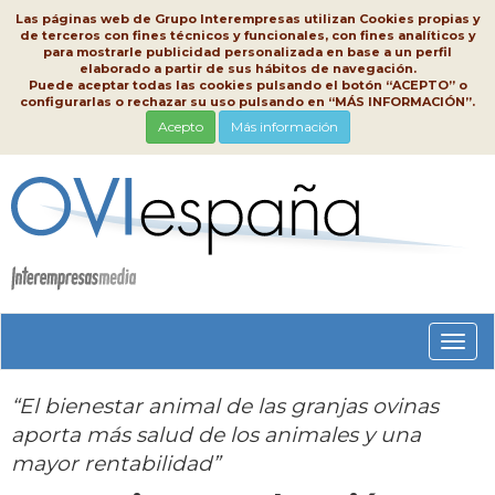
Las páginas web de Grupo Interempresas utilizan Cookies propias y
de terceros con fines técnicos y funcionales, con fines analíticos y
para mostrarle publicidad personalizada en base a un perfil
elaborado a partir de sus hábitos de navegación.
Puede aceptar todas las cookies pulsando el botón “ACEPTO” o
configurarlas o rechazar su uso pulsando en “MÁS INFORMACIÓN”.
Acepto
Más información
Conm
nave
“El bienestar animal de las granjas ovinas
aporta más salud de los animales y una
mayor rentabilidad”