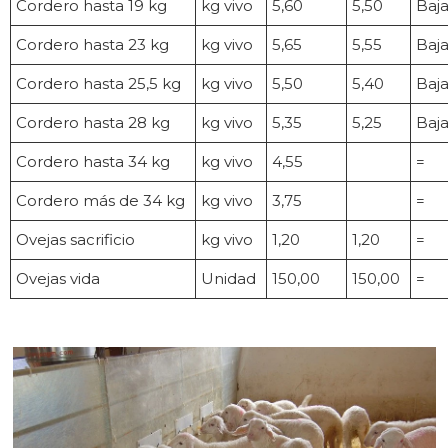
Cordero hasta 19 kg
kg vivo
5,60
5,50
Baj
Cordero hasta 23 kg
kg vivo
5,65
5,55
Baj
Cordero hasta 25,5 kg
kg vivo
5,50
5,40
Baj
Cordero hasta 28 kg
kg vivo
5,35
5,25
Baj
Cordero hasta 34 kg
kg vivo
4,55
=
Cordero más de 34 kg
kg vivo
3,75
=
Ovejas sacrificio
kg vivo
1,20
1,20
=
Ovejas vida
Unidad
150,00
150,00
=