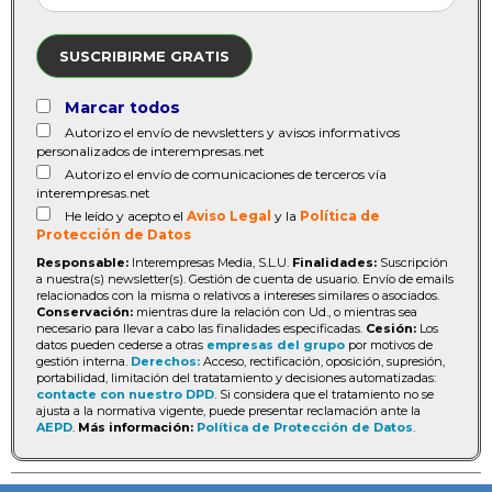
SUSCRIBIRME GRATIS
Marcar todos
Autorizo el envío de newsletters y avisos informativos
personalizados de interempresas.net
Autorizo el envío de comunicaciones de terceros vía
interempresas.net
He leído y acepto el
Aviso Legal
y la
Política de
Protección de Datos
Responsable:
Interempresas Media, S.L.U.
Finalidades:
Suscripción
a nuestra(s) newsletter(s). Gestión de cuenta de usuario. Envío de emails
relacionados con la misma o relativos a intereses similares o asociados.
Conservación:
mientras dure la relación con Ud., o mientras sea
necesario para llevar a cabo las finalidades especificadas.
Cesión:
Los
datos pueden cederse a otras
empresas del grupo
por motivos de
gestión interna.
Derechos:
Acceso, rectificación, oposición, supresión,
portabilidad, limitación del tratatamiento y decisiones automatizadas:
contacte con nuestro DPD
. Si considera que el tratamiento no se
ajusta a la normativa vigente, puede presentar reclamación ante la
AEPD
.
Más información:
Política de Protección de Datos
.