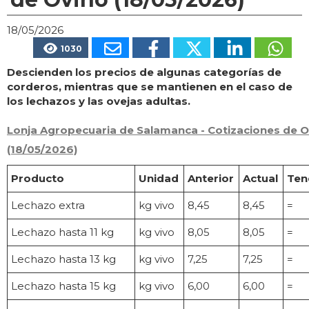
18/05/2026
1030
Descienden los precios de algunas categorías de
corderos, mientras que se mantienen en el caso de
los lechazos y las ovejas adultas.
Lonja Agropecuaria de Salamanca - Cotizaciones de O
(18/05/2026)
Producto
Unidad
Anterior
Actual
Ten
Lechazo extra
kg vivo
8,45
8,45
=
Lechazo hasta 11 kg
kg vivo
8,05
8,05
=
Lechazo hasta 13 kg
kg vivo
7,25
7,25
=
Lechazo hasta 15 kg
kg vivo
6,00
6,00
=