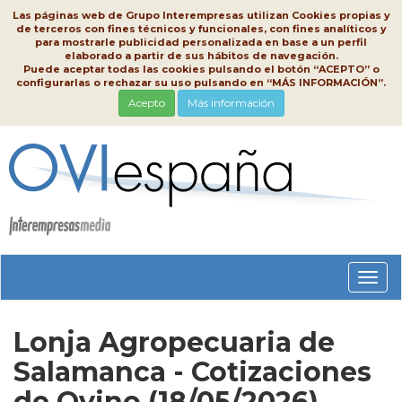
Las páginas web de Grupo Interempresas utilizan Cookies propias y
de terceros con fines técnicos y funcionales, con fines analíticos y
para mostrarle publicidad personalizada en base a un perfil
elaborado a partir de sus hábitos de navegación.
Puede aceptar todas las cookies pulsando el botón “ACEPTO” o
configurarlas o rechazar su uso pulsando en “MÁS INFORMACIÓN”.
Acepto
Más información
Conm
nave
Lonja Agropecuaria de
Salamanca - Cotizaciones
de Ovino (18/05/2026)