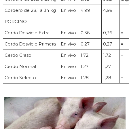
Cordero de 28,1 a 34 kg
En vivo
4,99
4,99
=
PORCINO
Cerda Desvieje Extra
En vivo
0,36
0,36
=
Cerda Desvieje Primera
En vivo
0,27
0,27
=
Cerdo Graso
En vivo
1,72
1,72
=
Cerdo Normal
En vivo
1,27
1,27
=
Cerdo Selecto
En vivo
1,28
1,28
=