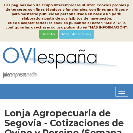
Las páginas web de Grupo Interempresas utilizan Cookies propias y
de terceros con fines técnicos y funcionales, con fines analíticos y
para mostrarle publicidad personalizada en base a un perfil
elaborado a partir de sus hábitos de navegación.
Puede aceptar todas las cookies pulsando el botón “ACEPTO” o
configurarlas o rechazar su uso pulsando en “MÁS INFORMACIÓN”.
Acepto
Más información
Conm
nave
Lonja Agropecuaria de
Segovia - Cotizaciones de
Ovino y Porcino (Semana