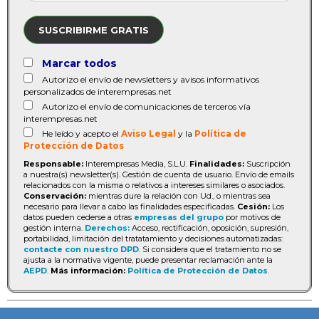
SUSCRIBIRME GRATIS
Marcar todos
Autorizo el envío de newsletters y avisos informativos
personalizados de interempresas.net
Autorizo el envío de comunicaciones de terceros vía
interempresas.net
He leído y acepto el
Aviso Legal
y la
Política de
Protección de Datos
Responsable:
Interempresas Media, S.L.U.
Finalidades:
Suscripción
a nuestra(s) newsletter(s). Gestión de cuenta de usuario. Envío de emails
relacionados con la misma o relativos a intereses similares o asociados.
Conservación:
mientras dure la relación con Ud., o mientras sea
necesario para llevar a cabo las finalidades especificadas.
Cesión:
Los
datos pueden cederse a otras
empresas del grupo
por motivos de
gestión interna.
Derechos:
Acceso, rectificación, oposición, supresión,
portabilidad, limitación del tratatamiento y decisiones automatizadas:
contacte con nuestro DPD
. Si considera que el tratamiento no se
ajusta a la normativa vigente, puede presentar reclamación ante la
AEPD
.
Más información:
Política de Protección de Datos
.