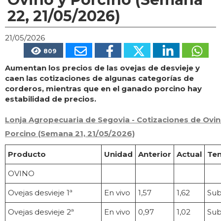
22, 21/05/2026)
21/05/2026
809
Aumentan los precios de las ovejas de desvieje y
caen las cotizaciones de algunas categorías de
corderos, mientras que en el ganado porcino hay
estabilidad de precios.
Lonja Agropecuaria de Segovia - Cotizaciones de Ovin
Porcino (Semana 21, 21/05/2026)
Producto
Unidad
Anterior
Actual
Ten
OVINO
Ovejas desvieje 1ª
En vivo
1,57
1,62
Su
Ovejas desvieje 2ª
En vivo
0,97
1,02
Su