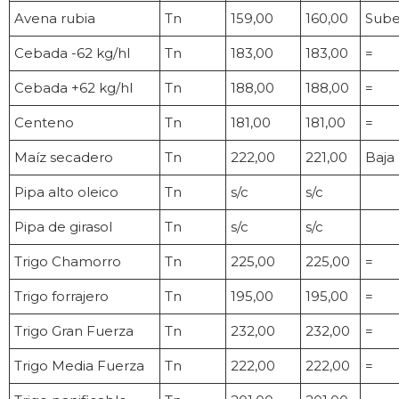
Avena rubia
Tn
159,00
160,00
Sub
Cebada -62 kg/hl
Tn
183,00
183,00
=
Cebada +62 kg/hl
Tn
188,00
188,00
=
Centeno
Tn
181,00
181,00
=
Maíz secadero
Tn
222,00
221,00
Baja
Pipa alto oleico
Tn
s/c
s/c
Pipa de girasol
Tn
s/c
s/c
Trigo Chamorro
Tn
225,00
225,00
=
Trigo forrajero
Tn
195,00
195,00
=
Trigo Gran Fuerza
Tn
232,00
232,00
=
Trigo Media Fuerza
Tn
222,00
222,00
=