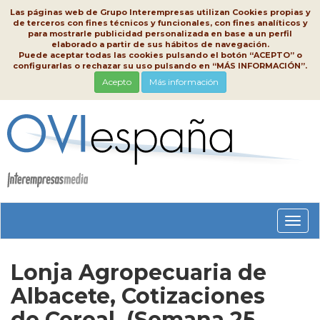
Las páginas web de Grupo Interempresas utilizan Cookies propias y
de terceros con fines técnicos y funcionales, con fines analíticos y
para mostrarle publicidad personalizada en base a un perfil
elaborado a partir de sus hábitos de navegación.
Puede aceptar todas las cookies pulsando el botón “ACEPTO” o
configurarlas o rechazar su uso pulsando en “MÁS INFORMACIÓN”.
Acepto
Más información
Conm
nave
Lonja Agropecuaria de
Albacete, Cotizaciones
de Cereal, (Semana 25,