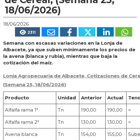
18/06/2026)
18/06/2026
2311
Semana con escasas variaciones en la Lonja de
Albacete, ya que suben mínimamente los precios de
la avena (blanca y rubia), mientras que baja la
cotización del maíz.
Lonja Agropecuaria de Albacete, Cotizaciones de Cere
(Semana 25, 18/06/2026)
Producto
Unidad
Anterior
Actual
Tend
Alfalfa rama 1ª
Tn
190,00
190,00
=
Alfalfa rama 2ª
Tn
130,00
130,00
=
Avena blanca
Tn
154,00
155,00
Sub