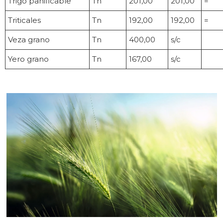
Trigo panificable
Tn
201,00
201,00
=
Triticales
Tn
192,00
192,00
=
Veza grano
Tn
400,00
s/c
Yero grano
Tn
167,00
s/c