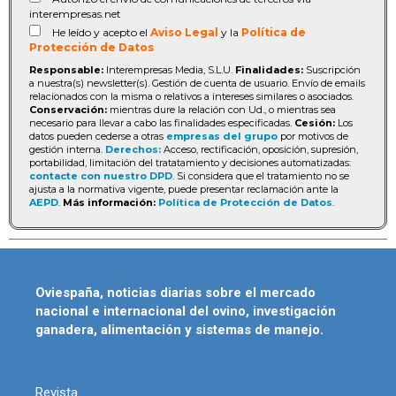
interempresas.net
He leído y acepto el
Aviso Legal
y la
Política de
Protección de Datos
Responsable:
Interempresas Media, S.L.U.
Finalidades:
Suscripción
a nuestra(s) newsletter(s). Gestión de cuenta de usuario. Envío de emails
relacionados con la misma o relativos a intereses similares o asociados.
Conservación:
mientras dure la relación con Ud., o mientras sea
necesario para llevar a cabo las finalidades especificadas.
Cesión:
Los
datos pueden cederse a otras
empresas del grupo
por motivos de
gestión interna.
Derechos:
Acceso, rectificación, oposición, supresión,
portabilidad, limitación del tratatamiento y decisiones automatizadas:
contacte con nuestro DPD
. Si considera que el tratamiento no se
ajusta a la normativa vigente, puede presentar reclamación ante la
AEPD
.
Más información:
Política de Protección de Datos
.
Oviespaña, noticias diarias sobre el mercado
nacional e internacional del ovino, investigación
ganadera, alimentación y sistemas de manejo.
Revista