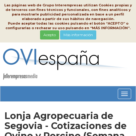
Las páginas web de Grupo Interempresas utilizan Cookies propias y
de terceros con fines técnicos y funcionales, con fines analíticos y
para mostrarle publicidad personalizada en base a un perfil
elaborado a partir de sus hábitos de navegación.
Puede aceptar todas las cookies pulsando el botón “ACEPTO” o
configurarlas o rechazar su uso pulsando en “MÁS INFORMACIÓN”.
Acepto
Más información
Conm
nave
Lonja Agropecuaria de
Segovia - Cotizaciones de
Ovino y Porcino (Semana