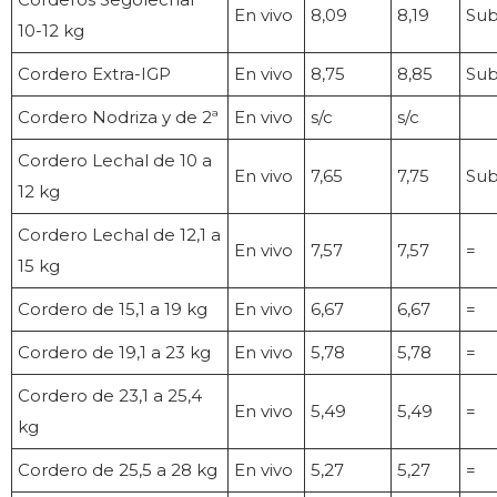
En vivo
8,09
8,19
Su
10-12 kg
Cordero Extra-IGP
En vivo
8,75
8,85
Su
Cordero Nodriza y de 2ª
En vivo
s/c
s/c
Cordero Lechal de 10 a
En vivo
7,65
7,75
Su
12 kg
Cordero Lechal de 12,1 a
En vivo
7,57
7,57
=
15 kg
Cordero de 15,1 a 19 kg
En vivo
6,67
6,67
=
Cordero de 19,1 a 23 kg
En vivo
5,78
5,78
=
Cordero de 23,1 a 25,4
En vivo
5,49
5,49
=
kg
Cordero de 25,5 a 28 kg
En vivo
5,27
5,27
=