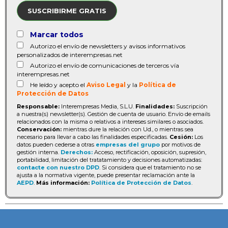
SUSCRIBIRME GRATIS
Marcar todos
Autorizo el envío de newsletters y avisos informativos
personalizados de interempresas.net
Autorizo el envío de comunicaciones de terceros vía
interempresas.net
He leído y acepto el
Aviso Legal
y la
Política de
Protección de Datos
Responsable:
Interempresas Media, S.L.U.
Finalidades:
Suscripción
a nuestra(s) newsletter(s). Gestión de cuenta de usuario. Envío de emails
relacionados con la misma o relativos a intereses similares o asociados.
Conservación:
mientras dure la relación con Ud., o mientras sea
necesario para llevar a cabo las finalidades especificadas.
Cesión:
Los
datos pueden cederse a otras
empresas del grupo
por motivos de
gestión interna.
Derechos:
Acceso, rectificación, oposición, supresión,
portabilidad, limitación del tratatamiento y decisiones automatizadas:
contacte con nuestro DPD
. Si considera que el tratamiento no se
ajusta a la normativa vigente, puede presentar reclamación ante la
AEPD
.
Más información:
Política de Protección de Datos
.