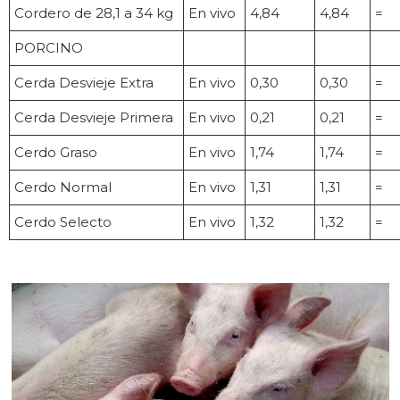
Cordero de 28,1 a 34 kg
En vivo
4,84
4,84
=
PORCINO
Cerda Desvieje Extra
En vivo
0,30
0,30
=
Cerda Desvieje Primera
En vivo
0,21
0,21
=
Cerdo Graso
En vivo
1,74
1,74
=
Cerdo Normal
En vivo
1,31
1,31
=
Cerdo Selecto
En vivo
1,32
1,32
=