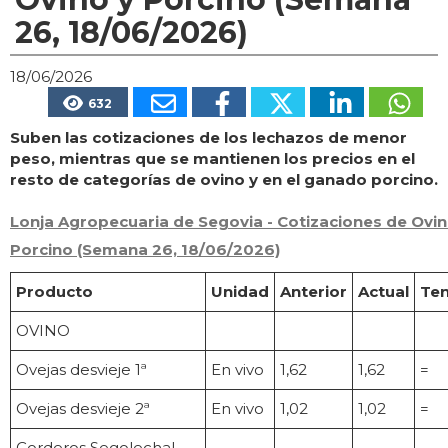
26, 18/06/2026)
18/06/2026
632
Suben las cotizaciones de los lechazos de menor
peso, mientras que se mantienen los precios en el
resto de categorías de ovino y en el ganado porcino.
Lonja Agropecuaria de Segovia - Cotizaciones de Ovin
Porcino (Semana 26, 18/06/2026)
Producto
Unidad
Anterior
Actual
Ten
OVINO
Ovejas desvieje 1ª
En vivo
1,62
1,62
=
Ovejas desvieje 2ª
En vivo
1,02
1,02
=
Corderos Segolechal