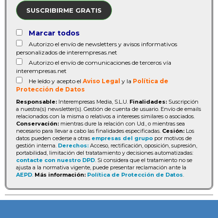
SUSCRIBIRME GRATIS
Marcar todos
Autorizo el envío de newsletters y avisos informativos
personalizados de interempresas.net
Autorizo el envío de comunicaciones de terceros vía
interempresas.net
He leído y acepto el
Aviso Legal
y la
Política de
Protección de Datos
Responsable:
Interempresas Media, S.L.U.
Finalidades:
Suscripción
a nuestra(s) newsletter(s). Gestión de cuenta de usuario. Envío de emails
relacionados con la misma o relativos a intereses similares o asociados.
Conservación:
mientras dure la relación con Ud., o mientras sea
necesario para llevar a cabo las finalidades especificadas.
Cesión:
Los
datos pueden cederse a otras
empresas del grupo
por motivos de
gestión interna.
Derechos:
Acceso, rectificación, oposición, supresión,
portabilidad, limitación del tratatamiento y decisiones automatizadas:
contacte con nuestro DPD
. Si considera que el tratamiento no se
ajusta a la normativa vigente, puede presentar reclamación ante la
AEPD
.
Más información:
Política de Protección de Datos
.