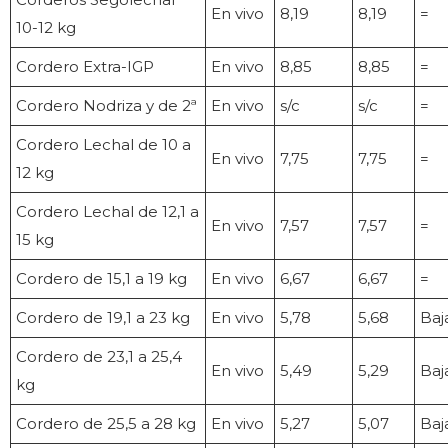
En vivo
8,19
8,19
=
10-12 kg
Cordero Extra-IGP
En vivo
8,85
8,85
=
Cordero Nodriza y de 2ª
En vivo
s/c
s/c
=
Cordero Lechal de 10 a
En vivo
7,75
7,75
=
12 kg
Cordero Lechal de 12,1 a
En vivo
7,57
7,57
=
15 kg
Cordero de 15,1 a 19 kg
En vivo
6,67
6,67
=
Cordero de 19,1 a 23 kg
En vivo
5,78
5,68
Baj
Cordero de 23,1 a 25,4
En vivo
5,49
5,29
Baj
kg
Cordero de 25,5 a 28 kg
En vivo
5,27
5,07
Baj