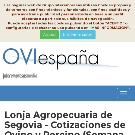
Las páginas web de Grupo Interempresas utilizan Cookies propias y
de terceros con fines técnicos y funcionales, con fines analíticos y
para mostrarle publicidad personalizada en base a un perfil
elaborado a partir de sus hábitos de navegación.
Puede aceptar todas las cookies pulsando el botón “ACEPTO” o
configurarlas o rechazar su uso pulsando en “MÁS INFORMACIÓN”.
Acepto
Más información
Conm
nave
Lonja Agropecuaria de
Segovia - Cotizaciones de
Ovino y Porcino (Semana