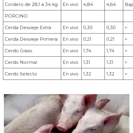
Cordero de 28,1 a 34 kg
En vivo
4,84
4,64
Baj
PORCINO
Cerda Desvieje Extra
En vivo
0,30
0,30
=
Cerda Desvieje Primera
En vivo
0,21
0,21
=
Cerdo Graso
En vivo
1,74
1,74
=
Cerdo Normal
En vivo
1,31
1,31
=
Cerdo Selecto
En vivo
1,32
1,32
=