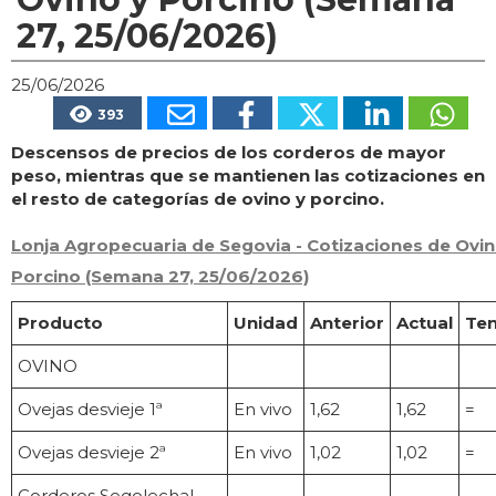
27, 25/06/2026)
25/06/2026
393
Descensos de precios de los corderos de mayor
peso, mientras que se mantienen las cotizaciones en
el resto de categorías de ovino y porcino.
Lonja Agropecuaria de Segovia - Cotizaciones de Ovin
Porcino (Semana 27, 25/06/2026)
Producto
Unidad
Anterior
Actual
Ten
OVINO
Ovejas desvieje 1ª
En vivo
1,62
1,62
=
Ovejas desvieje 2ª
En vivo
1,02
1,02
=
Corderos Segolechal