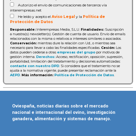
Autorizo el envío de comunicaciones de terceros vía
interempresas.net
He leído y acepto el
Aviso Legal
y la
Política de
Protección de Datos
Responsable:
Interempresas Media, S.L.U.
Finalidades:
Suscripción
a nuestra(s) newsletter(s). Gestión de cuenta de usuario. Envío de emails
relacionados con la misma o relativos a intereses similares o asociados.
Conservación:
mientras dure la relación con Ud., o mientras sea
necesario para llevar a cabo las finalidades especificadas.
Cesión:
Los
datos pueden cederse a otras
empresas del grupo
por motivos de
gestión interna.
Derechos:
Acceso, rectificación, oposición, supresión,
portabilidad, limitación del tratatamiento y decisiones automatizadas:
contacte con nuestro DPD
. Si considera que el tratamiento no se
ajusta a la normativa vigente, puede presentar reclamación ante la
AEPD
.
Más información:
Política de Protección de Datos
.
Oviespaña, noticias diarias sobre el mercado
nacional e internacional del ovino, investigación
ganadera, alimentación y sistemas de manejo.