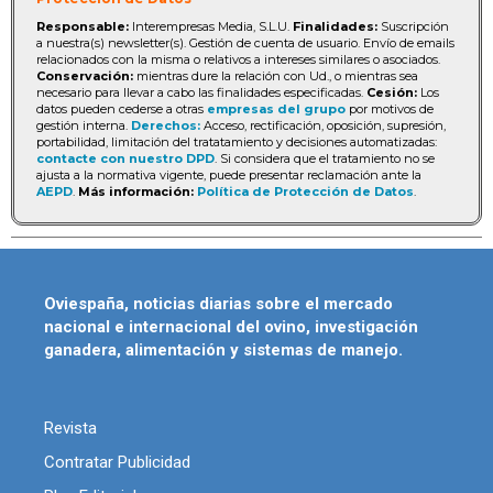
Responsable:
Interempresas Media, S.L.U.
Finalidades:
Suscripción
a nuestra(s) newsletter(s). Gestión de cuenta de usuario. Envío de emails
relacionados con la misma o relativos a intereses similares o asociados.
Conservación:
mientras dure la relación con Ud., o mientras sea
necesario para llevar a cabo las finalidades especificadas.
Cesión:
Los
datos pueden cederse a otras
empresas del grupo
por motivos de
gestión interna.
Derechos:
Acceso, rectificación, oposición, supresión,
portabilidad, limitación del tratatamiento y decisiones automatizadas:
contacte con nuestro DPD
. Si considera que el tratamiento no se
ajusta a la normativa vigente, puede presentar reclamación ante la
AEPD
.
Más información:
Política de Protección de Datos
.
Oviespaña, noticias diarias sobre el mercado
nacional e internacional del ovino, investigación
ganadera, alimentación y sistemas de manejo.
Revista
Contratar Publicidad