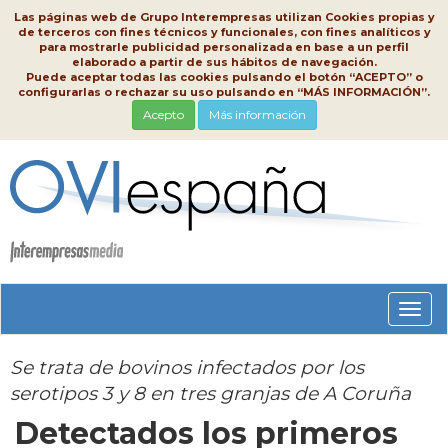
Las páginas web de Grupo Interempresas utilizan Cookies propias y
de terceros con fines técnicos y funcionales, con fines analíticos y
para mostrarle publicidad personalizada en base a un perfil
elaborado a partir de sus hábitos de navegación.
Puede aceptar todas las cookies pulsando el botón “ACEPTO” o
configurarlas o rechazar su uso pulsando en “MÁS INFORMACIÓN”.
Acepto
Más información
Conm
nave
Se trata de bovinos infectados por los
serotipos 3 y 8 en tres granjas de A Coruña
Detectados los primeros